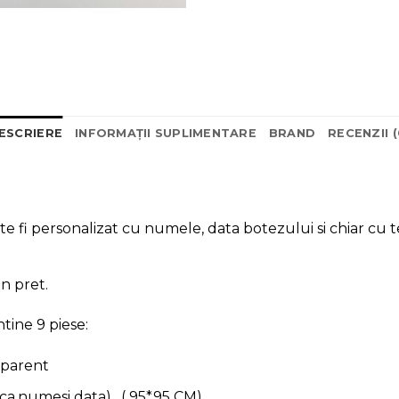
ESCRIERE
INFORMAȚII SUPLIMENTARE
BRAND
RECENZII (
e fi personalizat cu numele, data botezului si chiar cu t
n pret.
tine 9 piese:
sparent
a,numesi data) , ( 95*95 CM)