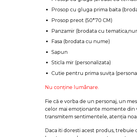
Prosop cu gluga prima baita (broda
Prosop preot (50*70 CM)
Panzamir (brodata cu tematica,num
Fasa (brodata cu nume)
Sapun
Sticla mir (personalizata)
Cutie pentru prima suvița (personal
Nu conține lumânare.
Fie că e vorba de un personaj, un mesa
celor mai emoționante momente din viaț
transmitem sentimentele, atenția noast
Daca iti doresti acest produs, trebuie