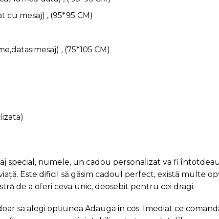
t cu mesaj) , (95*95 CM)
e,datasimesaj) , (75*105 CM)
izata)
j special, numele, un cadou personalizat va fi întotdeaun
ă. Este dificil să găsim cadoul perfect, există multe opț
ră de a oferi ceva unic, deosebit pentru cei dragi.
 doar sa alegi optiunea Adauga in cos. Imediat ce comand