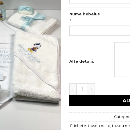
Nume bebelus
*
Alte detalii:
Cantitate Trusou botez se
AD
Categori
Etichete:
trusou baiat
,
trusou be