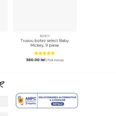
BĂIEȚI
BĂIE
Trusou botez select Baby
Trusou botez cl
Mickey, 9 piese
Pluș, 8
260.00
lei
Evaluat la
360.00
lei
(TVA inclus)
5
din 5
R