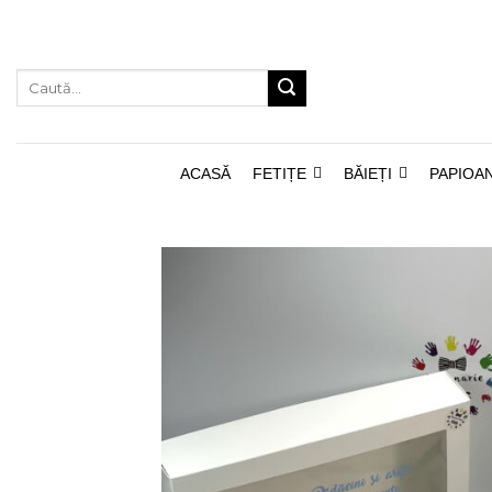
Skip
to
content
Caută
după:
ACASĂ
FETIȚE
BĂIEȚI
PAPIOA