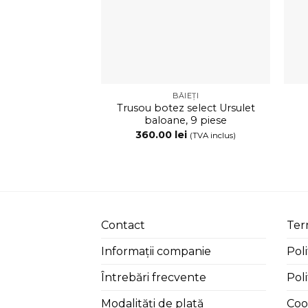
BĂIEȚI
Trusou botez select Ursulet
baloane, 9 piese
360.00
lei
(TVA inclus)
Contact
Term
Informații companie
Poli
Întrebări frecvente
Poli
Modalități de plată
Coo