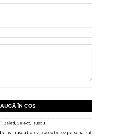
lect Baby Donald, 9 piese
AUGĂ ÎN COȘ
i:
Băieți
,
Select
,
Trusou
belusi
,
trusou botez
,
trusou botez personalizat