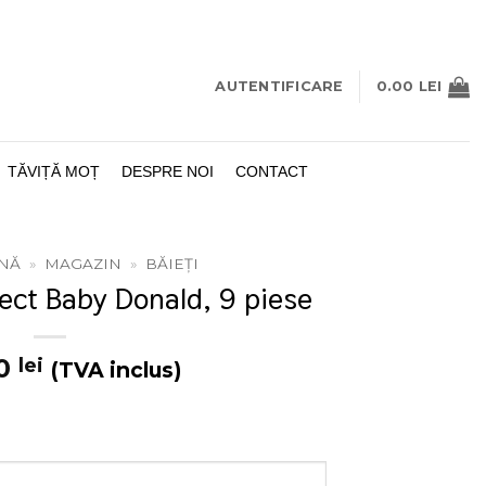
AUTENTIFICARE
0.00
LEI
TĂVIȚĂ MOȚ
DESPRE NOI
CONTACT
INĂ
»
MAGAZIN
»
BĂIEȚI
ect Baby Donald, 9 piese
00
lei
(TVA inclus)