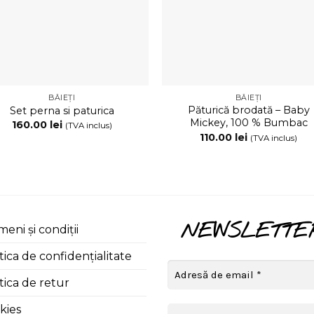
BĂIEȚI
BĂIEȚI
Păturică brodată – Baby
Set perna si paturica
Mickey, 100 % Bumbac
160.00
lei
(TVA inclus)
110.00
lei
(TVA inclus)
NEWSLETTE
eni și condiții
tica de confidențialitate
tica de retur
kies