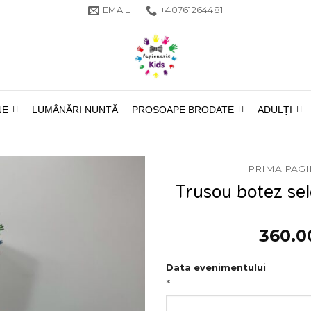
EMAIL
+40761264481
NE
LUMÂNĂRI NUNTĂ
PROSOAPE BRODATE
ADULȚI
PRIMA PAG
Trusou botez sel
360.
Data evenimentului
*