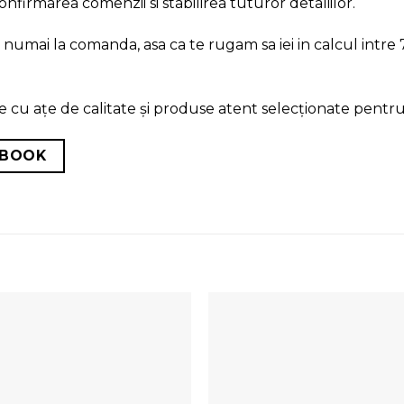
irmarea comenzii si stabilirea tuturor detaliilor.
umai la comanda, asa ca te rugam sa iei in calcul intre 7 
cu ațe de calitate și produse atent selecționate pentru
EBOOK