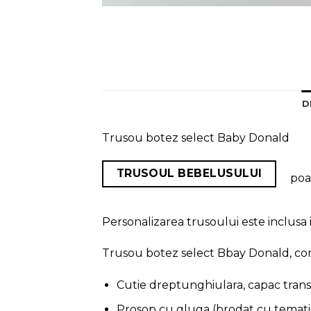
D
Trusou botez select Baby Donald
TRUSOUL BEBELUSULUI
poat
Personalizarea trusoului este inclusa i
Trusou botez select Bbay Donald, con
Cutie dreptunghiulara, capac tran
Prosop cu gluga (brodat cu tematic