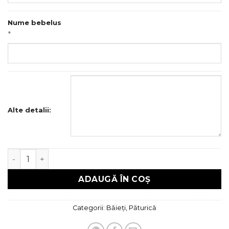
Nume bebelus
*
Alte detalii:
Cantitate Set perna si paturica
ADAUGĂ ÎN COȘ
Categorii:
Băieți
,
Păturică