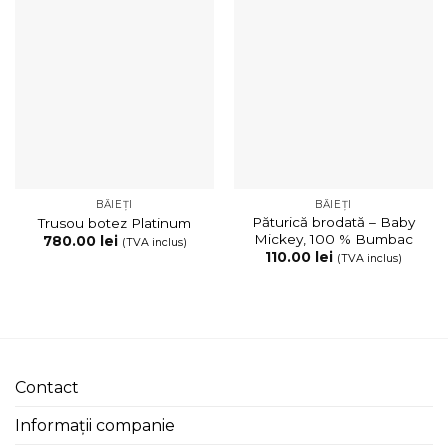
BĂIEȚI
BĂIEȚI
Păturică brodată – Baby
Trusou botez Platinum
Mickey, 100 % Bumbac
780.00
lei
(TVA inclus)
110.00
lei
(TVA inclus)
Contact
Informații companie