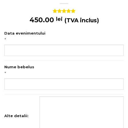
Evaluat la
450.00
lei
(TVA inclus)
5
din 5 pe
baza unei
singure
Data evenimentului
evaluări
*
Nume bebelus
*
Alte detalii: