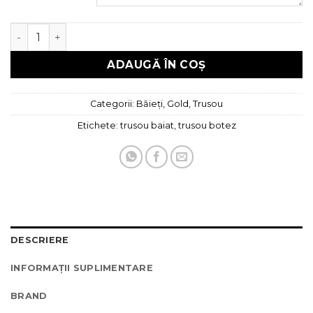
Cantitate Trusou botez gold Ingeras, 10 piese
ADAUGĂ ÎN COȘ
Categorii:
Băieți
,
Gold
,
Trusou
Etichete:
trusou baiat
,
trusou botez
DESCRIERE
INFORMAȚII SUPLIMENTARE
BRAND