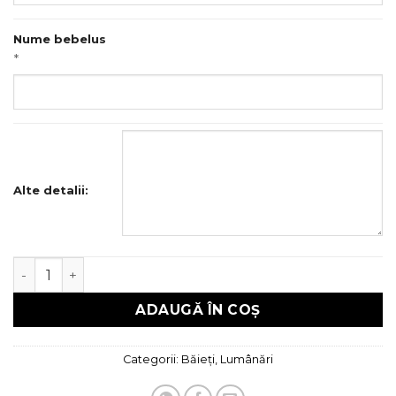
Nume bebelus
*
Alte detalii:
Cantitate Lumanare Botez
ADAUGĂ ÎN COȘ
Categorii:
Băieți
,
Lumânări