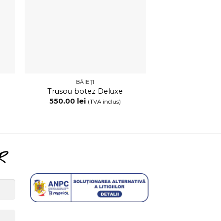
BĂIEȚI
BĂIE
Trusou botez Deluxe
Trusou botez d
550.00
lei
550.00
lei
(TVA inclus)
R