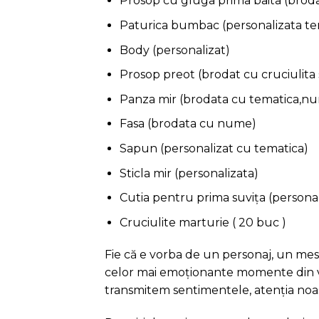
Prosop cu gluga prima baita (broda
Paturica bumbac (personalizata tem
Body (personalizat)
Prosop preot (brodat cu cruciulita 
Panza mir (brodata cu tematica,num
Fasa (brodata cu nume)
Sapun (personalizat cu tematica)
Sticla mir (personalizata)
Cutia pentru prima suvița (personal
Cruciulite marturie ( 20 buc )
Fie că e vorba de un personaj, un mesa
celor mai emoționante momente din viaț
transmitem sentimentele, atenția noast