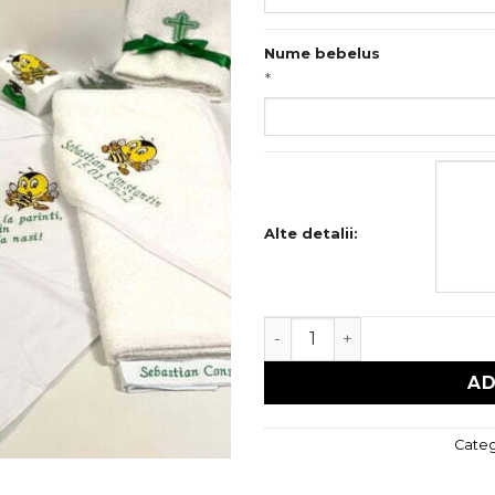
Nume bebelus
*
Alte detalii:
Cantitate Trusou botez Pl
AD
Categ