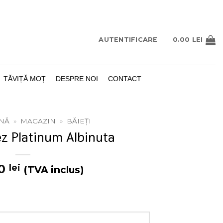
AUTENTIFICARE
0.00
LEI
TĂVIȚĂ MOȚ
DESPRE NOI
CONTACT
INĂ
»
MAGAZIN
»
BĂIEȚI
z Platinum Albinuta
00
lei
(TVA inclus)