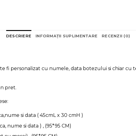
DESCRIERE
INFORMAȚII SUPLIMENTARE
RECENZII (0)
e fi personalizat cu numele, data botezului si chiar cu t
n pret.
ese:
ca,nume si data ( 45cmL x 30 cmH )
a, nume si data ) , (95*95 CM)