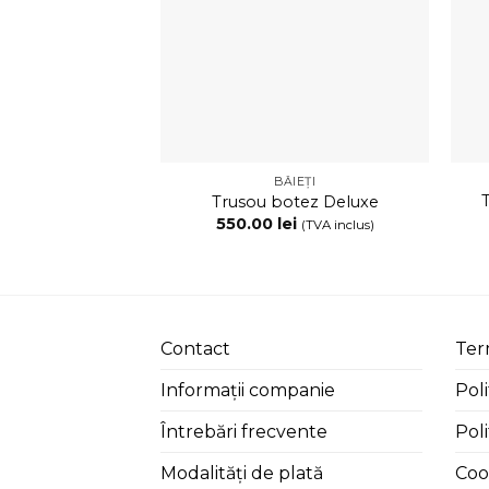
BĂIEȚI
Trusou botez Deluxe
550.00
lei
(TVA inclus)
Contact
Term
Informații companie
Poli
Întrebări frecvente
Poli
Modalități de plată
Coo