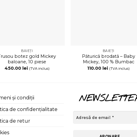
BĂIEȚI
BĂIEȚI
Trusou botez gold Mickey
Păturică brodată – Baby
baloane, 10 piese
Mickey, 100 % Bumbac
450.00
lei
110.00
lei
(TVA inclus)
(TVA inclus)
NEWSLETTE
eni și condiții
tica de confidențialitate
tica de retur
kies