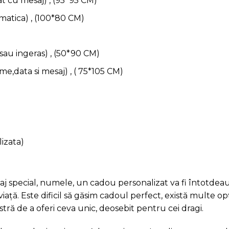
t cu mesaj) , (95*95 CM)
atica) , (100*80 CM)
sau ingeras) , (50*90 CM)
e,data si mesaj) , ( 75*105 CM)
izata)
j special, numele, un cadou personalizat va fi întotdeaun
ă. Este dificil să găsim cadoul perfect, există multe opț
ră de a oferi ceva unic, deosebit pentru cei dragi.