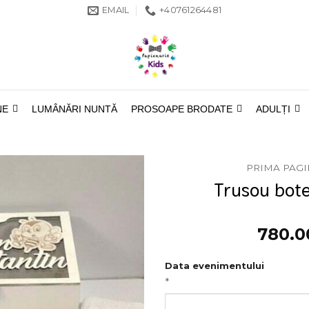
EMAIL
+40761264481
NE
LUMÂNĂRI NUNTĂ
PROSOAPE BRODATE
ADULȚI
PRIMA PAG
Trusou bote
780.
Data evenimentului
*