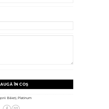
atinum Albinuta
AUGĂ ÎN COȘ
orii:
Băieți
,
Platinum