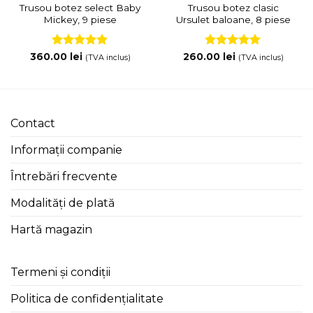
Trusou botez select Baby
Trusou botez clasic
Mickey, 9 piese
Ursulet baloane, 8 piese
Evaluat la
Evaluat la
360.00
lei
260.00
lei
(TVA inclus)
(TVA inclus)
5
din 5
5
din 5
Contact
Informații companie
Întrebări frecvente
Modalități de plată
Hartă magazin
Termeni și condiții
Politica de confidențialitate