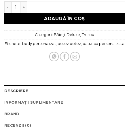
Cantitate Trusou botez deluxe
ADAUGĂ ÎN COȘ
Categorii:
Băieți
,
Deluxe
,
Trusou
Etichete:
body personalizat
,
botez botez
,
paturica personalizata
DESCRIERE
INFORMAȚII SUPLIMENTARE
BRAND
RECENZII (0)