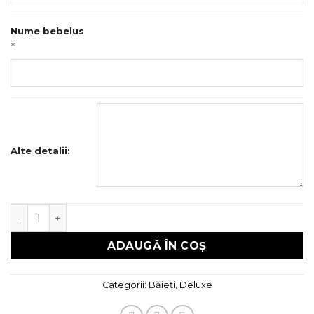
Nume bebelus
*
Alte detalii:
Cantitate Trusou Botez Deluxe
ADAUGĂ ÎN COȘ
Categorii:
Băieți
,
Deluxe