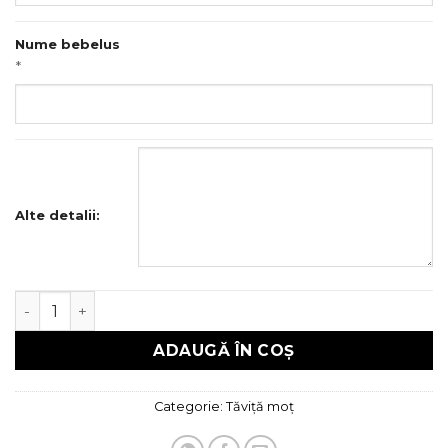
Nume bebelus
*
Alte detalii:
Cantitate Tava mot
ADAUGĂ ÎN COȘ
Categorie:
Tăviță moț