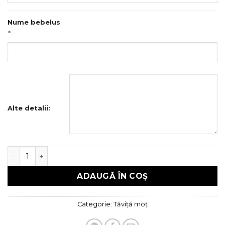
Nume bebelus
*
Alte detalii:
Cantitate Tava mot
ADAUGĂ ÎN COȘ
Categorie:
Tăviță moț