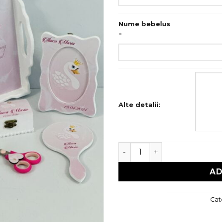
Nume bebelus
*
Alte detalii:
Cantitate Tava Mot
AD
Cat