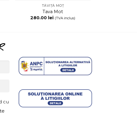
TĂVIȚĂ MOȚ
TĂVIȚĂ
Tava Mot
Tava 
280.00
lei
280.00
lei
(TVA inclus)
R
d cu
ate