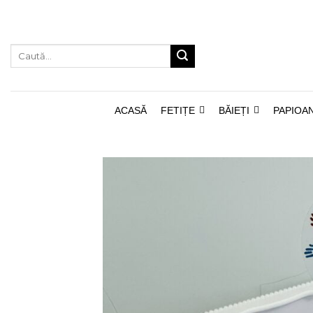
Skip
to
content
Caută
după:
ACASĂ
FETIȚE
BĂIEȚI
PAPIOA