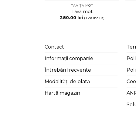
TĂVIȚĂ MOȚ
Tava mot
280.00
lei
(TVA inclus)
Contact
Term
Informații companie
Poli
Întrebări frecvente
Poli
Modalități de plată
Coo
Hartă magazin
AN
Solu