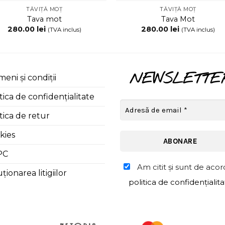
TĂVIȚĂ MOȚ
TĂVIȚĂ MOȚ
Tava mot
Tava Mot
280.00
lei
280.00
lei
(TVA inclus)
(TVA inclus)
NEWSLETTE
eni și condiții
tica de confidențialitate
tica de retur
kies
PC
Am citit şi sunt de acor
ționarea litigiilor
politica de confidențialit