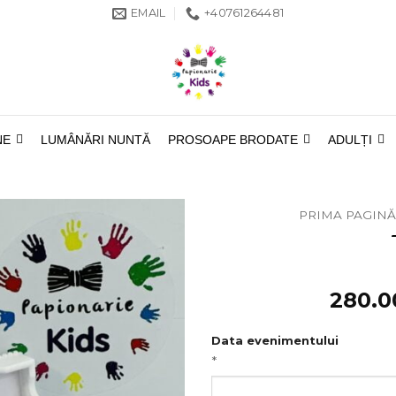
EMAIL
+40761264481
NE
LUMÂNĂRI NUNTĂ
PROSOAPE BRODATE
ADULȚI
PRIMA PAGINĂ
280.
Data evenimentului
*