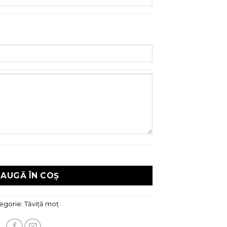
AUGĂ ÎN COȘ
egorie:
Tăviță moț