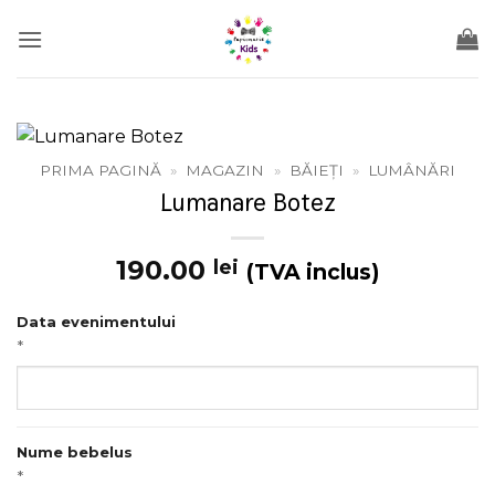
Skip
to
content
PRIMA PAGINĂ
»
MAGAZIN
»
BĂIEȚI
»
LUMÂNĂRI
Lumanare Botez
190.00
lei
(TVA inclus)
Data evenimentului
*
Nume bebelus
*