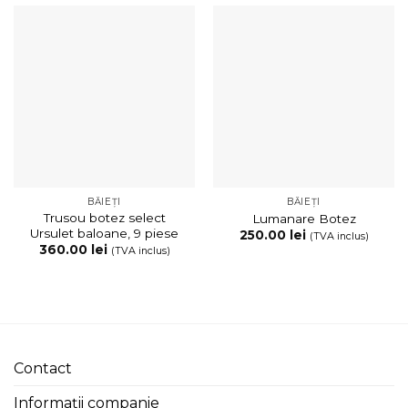
BĂIEȚI
BĂIEȚI
Trusou botez select
Lumanare Botez
Ursulet baloane, 9 piese
250.00
lei
(TVA inclus)
360.00
lei
(TVA inclus)
Contact
Informații companie