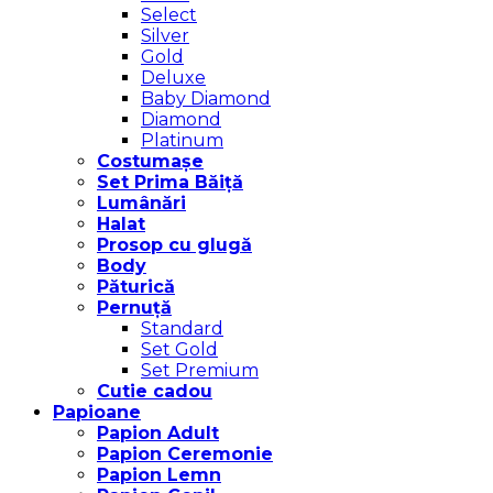
Select
Silver
Gold
Deluxe
Baby Diamond
Diamond
Platinum
Costumașe
Set Prima Băiță
Lumânări
Halat
Prosop cu glugă
Body
Păturică
Pernuță
Standard
Set Gold
Set Premium
Cutie cadou
Papioane
Papion Adult
Papion Ceremonie
Papion Lemn