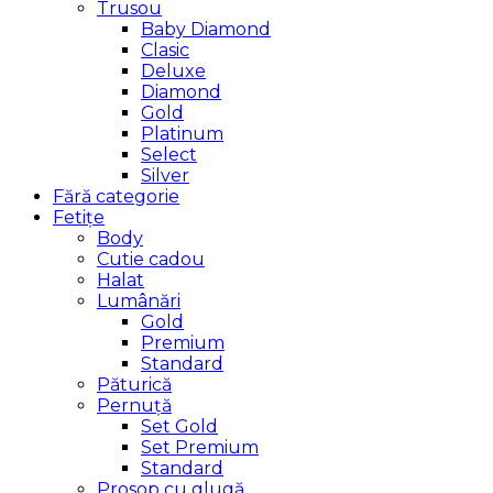
Trusou
Baby Diamond
Clasic
Deluxe
Diamond
Gold
Platinum
Select
Silver
Fără categorie
Fetițe
Body
Cutie cadou
Halat
Lumânări
Gold
Premium
Standard
Păturică
Pernuță
Set Gold
Set Premium
Standard
Prosop cu glugă