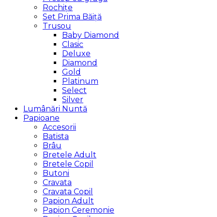
Rochițe
Set Prima Băiță
Trusou
Baby Diamond
Clasic
Deluxe
Diamond
Gold
Platinum
Select
Silver
Lumânări Nuntă
Papioane
Accesorii
Batista
Brâu
Bretele Adult
Bretele Copil
Butoni
Cravata
Cravata Copil
Papion Adult
Papion Ceremonie