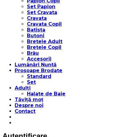
Papion Copil
Set Papion
Set Cravata
Cravata
Cravata Copil
Batista
Butoni
Bretele Adult
Bretele Copil
Brâu
Accesorii
Lumânări Nuntă
Prosoape Brodate
Standard
Set
Adulți
Halate de Baie
Tăviță moț
Despre noi
Contact
Autentificare