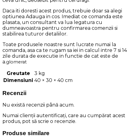
ceva unic, deosebit pentru cei dragi.
Daca iti doresti acest produs, trebuie doar sa alegi
optiunea Adauga in cos. Imediat ce comanda este
plasata, un consultant va lua legatura cu
dumneavoastra pentru confirmarea comenzii si
stabilirea tuturor detaliilor.
Toate produsele noastre sunt lucrate numai la
comanda, asa ca te rugam sa iei in calcul intre 7 si 14
zile durata de executie in functie de cat este de
a
.
glomerat
Greutate
3 kg
Dimensiuni
40 × 30 × 40 cm
Recenzii
Nu există recenzii până acum.
Numai clienții autentificați, care au cumpărat acest
produs, pot să scrie o recenzie.
Produse similare