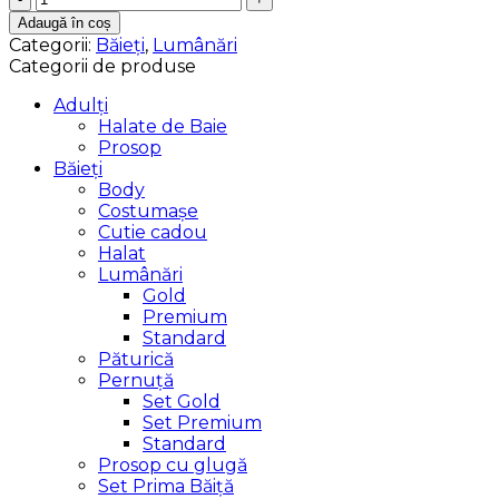
Lumanare
Adaugă în coș
Botez
Categorii:
Băieți
,
Lumânări
Categorii de produse
Adulți
Halate de Baie
Prosop
Băieți
Body
Costumașe
Cutie cadou
Halat
Lumânări
Gold
Premium
Standard
Păturică
Pernuță
Set Gold
Set Premium
Standard
Prosop cu glugă
Set Prima Băiță