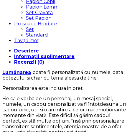
Papion Copil
Papion Lemn
Set Cravata
Set Papion
Prosoape Brodate
Set
Standard
Tăviță moț
Descriere
Informații suplimentare
Recenzii (0)
Lumânarea
poate fi personalizată cu numele, data
botezului si chiar cu tema aleasa de tine!
Personalizarea este inclusa in pret.
Fie că e vorba de un personaj, un mesaj special,
numele, un cadou personalizat va fi întotdeauna un
cadou unic, util si o amintire a celor mai emoționante
momente din viață. Este dificil să găsim cadoul
perfect, există multe opțiuni, însă prin personalizare
transmitem sentimentele, atenția noastră de a oferi