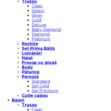
Trusou
Clasic
Select
Silver
Gold
Deluxe
Baby Diamond
Diamond
Platinum
Rochițe
Set Prima Băiță
Lumânări
Halat
Prosop cu glugă
Body
Păturică
Pernuță
Standard
Set Gold
Set Premium
Cutie cadou
Băieți
Trusou
Clasic