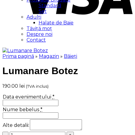
Standard
Set
Adulți
Halate de Baie
Tăviță moț
Despre noi
Contact
Prima pagină
»
Magazin
»
Băieți
Lumanare Botez
190.00
lei
(TVA inclus)
Data evenimentului
*
Nume bebelus
*
Alte detalii:
Cantitate