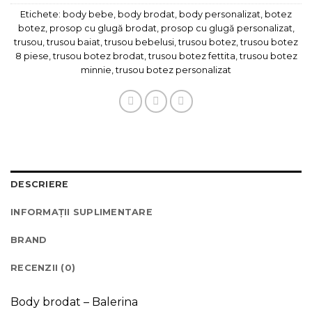
Etichete:
body bebe
,
body brodat
,
body personalizat
,
botez
botez
,
prosop cu glugă brodat
,
prosop cu glugă personalizat
,
trusou
,
trusou baiat
,
trusou bebelusi
,
trusou botez
,
trusou botez
8 piese
,
trusou botez brodat
,
trusou botez fettita
,
trusou botez
minnie
,
trusou botez personalizat
DESCRIERE
INFORMAȚII SUPLIMENTARE
BRAND
RECENZII (0)
Body brodat – Balerina