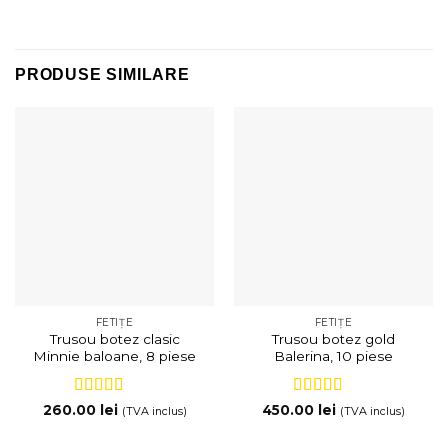
PRODUSE SIMILARE
FETIȚE
FETIȚE
Trusou botez clasic
Trusou botez gold
Minnie baloane, 8 piese
Balerina, 10 piese
Evaluat la
5
Evaluat la
5
260.00
lei
450.00
lei
(TVA inclus)
(TVA inclus)
din 5
din 5