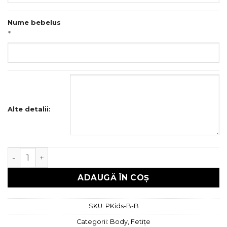
Nume bebelus
*
Alte detalii:
Cantitate Body brodat - Balerina, 100 % Bumbac
ADAUGĂ ÎN COȘ
SKU:
PKids-B-B
Categorii:
Body
,
Fetițe