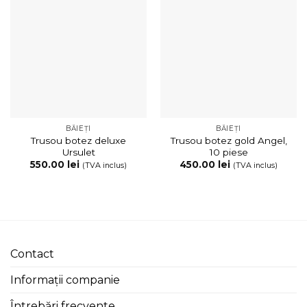
BĂIEȚI
BĂIEȚI
Trusou botez deluxe
Trusou botez gold Angel,
Ursulet
10 piese
550.00
lei
450.00
lei
(TVA inclus)
(TVA inclus)
Contact
Informații companie
Întrebări frecvente