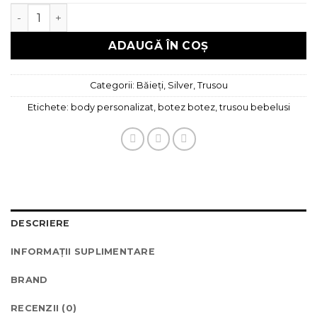
Cantitate Trusou botez silver, Balon
ADAUGĂ ÎN COȘ
Categorii:
Băieți
,
Silver
,
Trusou
Etichete:
body personalizat
,
botez botez
,
trusou bebelusi
DESCRIERE
INFORMAȚII SUPLIMENTARE
BRAND
RECENZII (0)