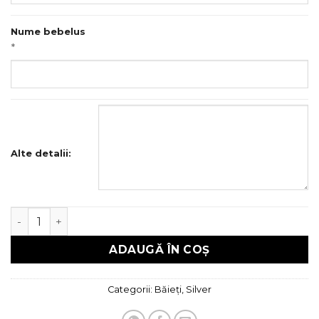
Nume bebelus
*
Alte detalii:
Cantitate Trusou Botez Silver
ADAUGĂ ÎN COȘ
Categorii:
Băieți
,
Silver