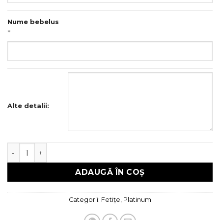
Nume bebelus
*
Alte detalii:
Cantitate Trusou botez Platinum
ADAUGĂ ÎN COȘ
Categorii:
Fetițe
,
Platinum