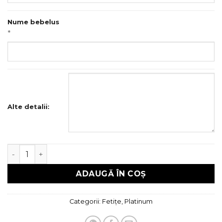
Nume bebelus
*
Alte detalii:
Cantitate Trusou botez Platinum
ADAUGĂ ÎN COȘ
Categorii:
Fetițe
,
Platinum