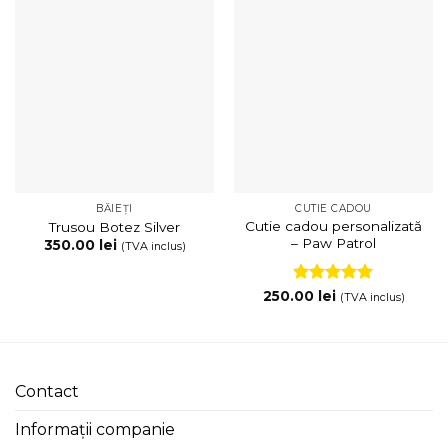
BĂIEȚI
CUTIE CADOU
Cutie cadou personalizată
Trusou Botez Silver
– Paw Patrol
350.00
lei
(TVA inclus)
Evaluat la
250.00
lei
(TVA inclus)
5
din 5
Contact
Informații companie