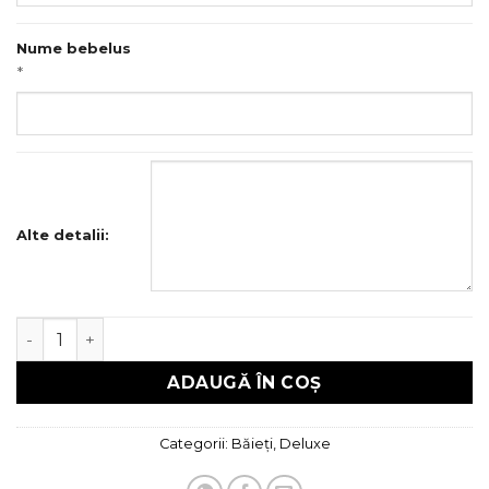
Nume bebelus
*
Alte detalii:
Cantitate Trusou botez Deluxe
ADAUGĂ ÎN COȘ
Categorii:
Băieți
,
Deluxe