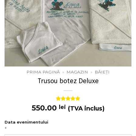
PRIMA PAGINĂ
»
MAGAZIN
»
BĂIEȚI
Trusou botez Deluxe
Evaluat la
2
550.00
lei
(TVA inclus)
5
din 5 pe
baza a
evaluări de
Data evenimentului
la clienți
*