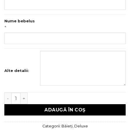
Nume bebelus
*
Alte detalii:
Cantitate Trusou botez Deluxe
ADAUGĂ ÎN COȘ
Categorii:
Băieți
,
Deluxe