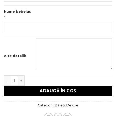
Nume bebelus
*
Alte detalii:
Cantitate Trusou Botez Deluxe
ADAUGĂ ÎN COȘ
Categorii:
Băieți
,
Deluxe