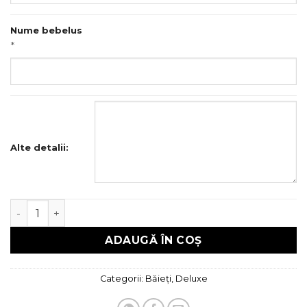
Nume bebelus
*
Alte detalii:
Cantitate Trusou Botez Deluxe
ADAUGĂ ÎN COȘ
Categorii:
Băieți
,
Deluxe