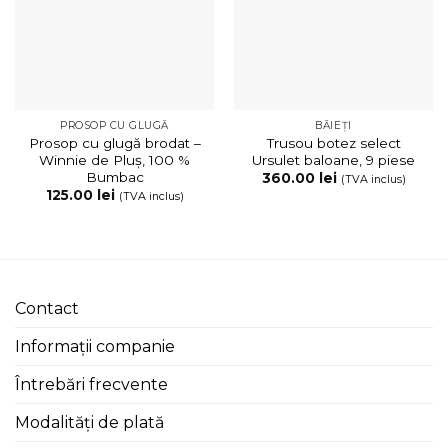
PROSOP CU GLUGĂ
BĂIEȚI
Prosop cu glugă brodat –
Trusou botez select
Winnie de Pluș, 100 %
Ursulet baloane, 9 piese
Bumbac
360.00
lei
(TVA inclus)
125.00
lei
(TVA inclus)
Contact
Informații companie
Întrebări frecvente
Modalități de plată