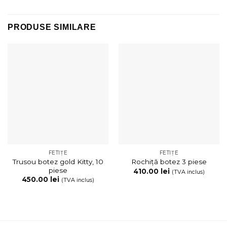
PRODUSE SIMILARE
FETIȚE
FETIȚE
Trusou botez gold Kitty, 10
Rochiță botez 3 piese
piese
410.00
lei
(TVA inclus)
450.00
lei
(TVA inclus)