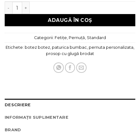
Cantitate Pernuta brodata Norisor
ADAUGĂ ÎN COȘ
Categorii:
Fetițe
,
Pernuță
,
Standard
Etichete:
botez botez
,
paturica bumbac
,
pernuta personalizata
,
prosop cu glugă brodat
DESCRIERE
INFORMAȚII SUPLIMENTARE
BRAND