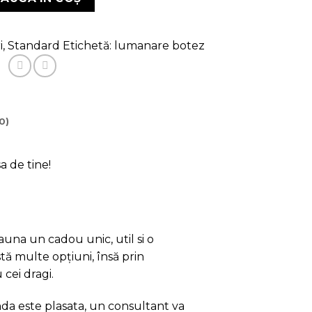
i
,
Standard
Etichetă:
lumanare botez
0)
a de tine!
auna un cadou unic, util si o
tă multe opțiuni, însă prin
cei dragi.
nda este plasata, un consultant va