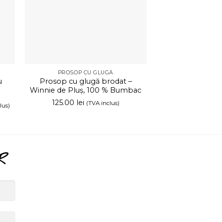
PROSOP CU GLUGĂ
CUTIE 
u
Prosop cu glugă brodat –
Cutie cadou pe
Winnie de Pluș, 100 % Bumbac
Baby 
125.00
lei
250.00
lei
(TVA inclus)
(
lus)
R