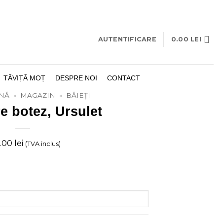
AUTENTIFICARE
0.00
LEI
TĂVIȚĂ MOȚ
DESPRE NOI
CONTACT
INĂ
»
MAGAZIN
»
BĂIEȚI
 botez, Ursulet
.00
lei
(TVA inclus)