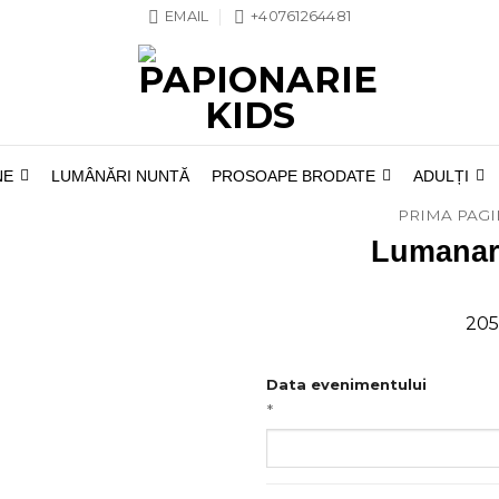
EMAIL
+40761264481
NE
LUMÂNĂRI NUNTĂ
PROSOAPE BRODATE
ADULȚI
PRIMA PAG
Lumanare
205
Data evenimentului
*