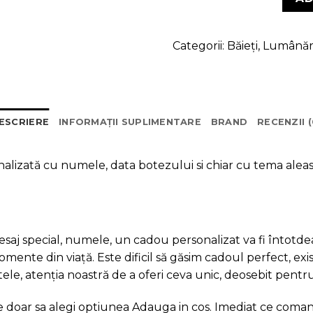
Categorii:
Băieți
,
Lumânăr
ESCRIERE
INFORMAȚII SUPLIMENTARE
BRAND
RECENZII (
nalizată cu numele, data botezului si chiar cu tema aleas
saj special, numele, un cadou personalizat va fi întotde
ente din viață. Este dificil să găsim cadoul perfect, exis
e, atenția noastră de a oferi ceva unic, deosebit pentru 
ie doar sa alegi optiunea Adauga in cos. Imediat ce coma