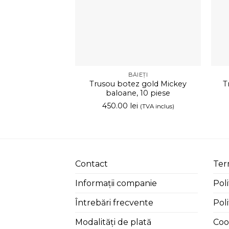
BĂIEȚI
Trusou botez gold Mickey
T
baloane, 10 piese
450.00
lei
(TVA inclus)
Contact
Term
Informații companie
Poli
Întrebări frecvente
Poli
Modalități de plată
Coo