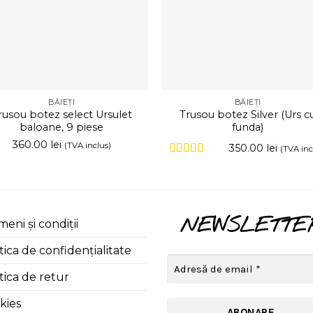
BĂIEȚI
BĂIEȚI
rusou botez select Ursulet
Trusou botez Silver (Urs c
baloane, 9 piese
funda)
360.00
lei
(TVA inclus)
350.00
lei
(TVA inc
Evaluat la
5
din 5
NEWSLETTE
eni și condiții
tica de confidențialitate
tica de retur
kies