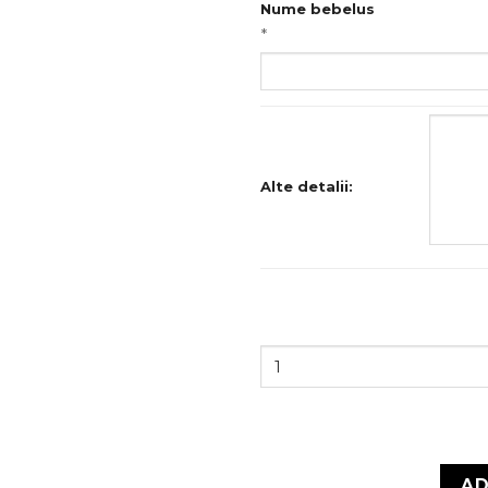
Nume bebelus
*
Alte detalii:
Cantitate
Lumanare
botez,
Ursulet
AD