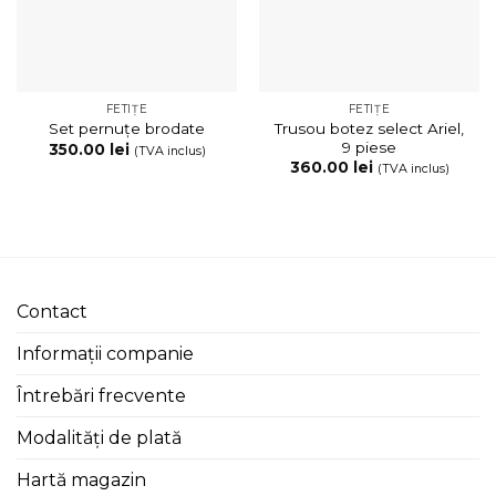
FETIȚE
FETIȚE
Trusou botez select Ariel,
Set pernuțe brodate
9 piese
350.00
lei
(TVA inclus)
360.00
lei
(TVA inclus)
Contact
Informații companie
Întrebări frecvente
Modalități de plată
Hartă magazin