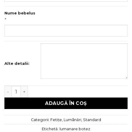
Nume bebelus
*
Alte detalii:
Cantitate Lumanare botez, Ingeras
ADAUGĂ ÎN COȘ
Categorii:
Fetițe
,
Lumânări
,
Standard
Etichetă:
lumanare botez