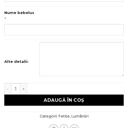
Nume bebelus
*
Alte detalii:
Cantitate Lumanare Botez
ADAUGĂ ÎN COȘ
Categorii:
Fetițe
,
Lumânări