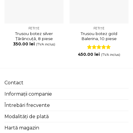
FETIȚE
FETIȚE
Trusou botez silver
Trusou botez gold
Țărăncuță, 8 piese
Balerina, 10 piese
350.00
lei
(TVA inclus)
Evaluat la
450.00
lei
(TVA inclus)
5
din 5
Contact
Informații companie
Întrebări frecvente
Modalități de plată
Hartă magazin