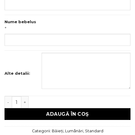
Nume bebelus
*
Alte detalii:
Cantitate Lumanare botez
ADAUGĂ ÎN COȘ
Categorii:
Băieți
,
Lumânări
,
Standard