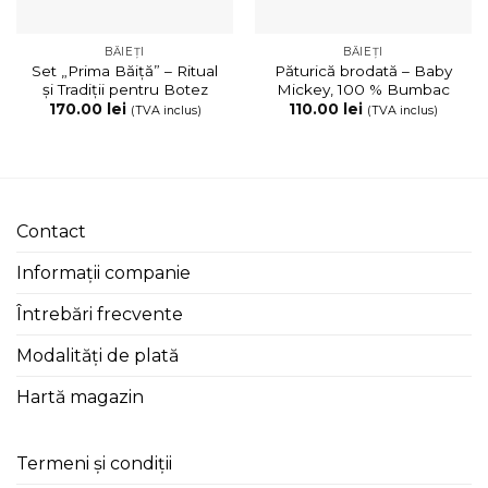
BĂIEȚI
BĂIEȚI
Set „Prima Băiță” – Ritual
Păturică brodată – Baby
și Tradiții pentru Botez
Mickey, 100 % Bumbac
170.00
lei
110.00
lei
(TVA inclus)
(TVA inclus)
Contact
Informații companie
Întrebări frecvente
Modalități de plată
Hartă magazin
Termeni și condiții