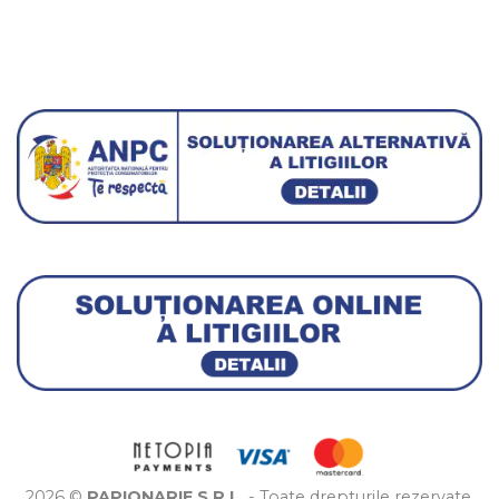
2026 ©
PAPIONARIE S.R.L.
- Toate drepturile rezervate.