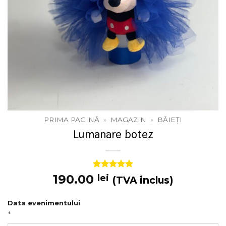
PRIMA PAGINĂ
»
MAGAZIN
»
BĂIEȚI
Lumanare botez
Evaluat la
2
190.00
lei
(TVA inclus)
5
din 5 pe
baza a
evaluări de
Data evenimentului
la clienți
*